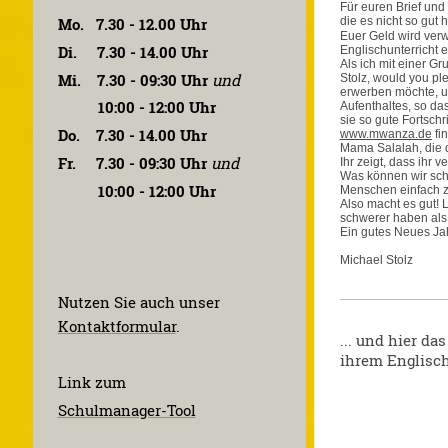
Für euren Brief und
Mo. 7.30 - 12.00 Uhr
die es nicht so gut
Euer Geld wird verw
Di. 7.30 - 14.00 Uhr
Englischunterricht 
Als ich mit einer G
Mi. 7.30 - 09:30 Uhr
und
Stolz, would you pl
erwerben möchte, um
10:00 - 12:00 Uhr
Aufenthaltes, so das
sie so gute Fortsch
Do. 7.30 - 14.00 Uhr
www.mwanza.de
fin
Mama Salalah, die d
Fr. 7.30 - 09:30 Uhr
und
Ihr zeigt, dass ihr 
Was können wir scho
10:00 - 12:00 Uhr
Menschen einfach zu
Also macht es gut! 
schwerer haben als 
Ein gutes Neues Jah
Michael Stolz
Nutzen Sie auch unser
Kontaktformular
.
... und hier da
ihrem Englisc
Link zum
Schulmanager-Tool