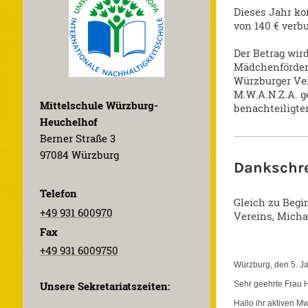
Dieses Jahr ko
von 140 € verb
Der Betrag wird
Mädchenförder
Würzburger Ve
M.W.A.N.Z.A. g
Mittelschule Würzburg-
benachteiligte
Heuchelhof
Berner Straße 3
97084 Würzburg
Dankschre
Telefon
Gleich zu Begi
+49 931 600970
Vereins, Michae
Fax
+49 931 6009750
Würzburg, den 5. J
Sehr geehrte Frau 
Unsere Sekretariatszeiten:
Hallo ihr aktiven M