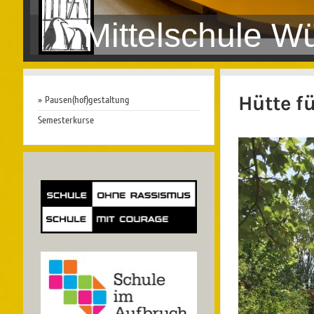
Mittelschule W
Hütte f
Pausen(hof)gestaltung
Semesterkurse