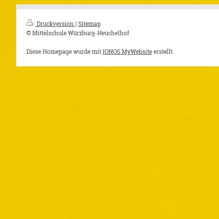
Druckversion
|
Sitemap
© Mittelschule Würzburg-Heuchelhof
Diese Homepage wurde mit
IONOS MyWebsite
erstellt.