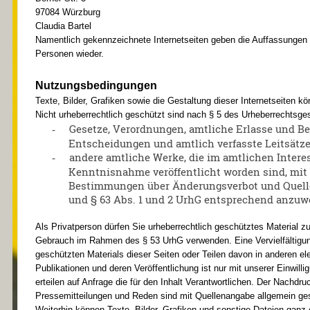
97084 Würzburg
Claudia Bartel
Namentlich gekennzeichnete Internetseiten geben die Auffassungen
Personen wieder.
Nutzungsbedingungen
Texte, Bilder, Grafiken sowie die Gestaltung dieser Internetseiten k
Nicht urheberrechtlich geschützt sind nach § 5 des Urheberrechtsge
Gesetze, Verordnungen, amtliche Erlasse und 
-
Entscheidungen und amtlich verfasste Leitsätz
andere amtliche Werke, die im amtlichen Intere
-
Kenntnisnahme veröffentlicht worden sind, mit 
Bestimmungen über Änderungsverbot und Quellen
und § 63 Abs. 1 und 2 UrhG entsprechend anzuw
Als Privatperson dürfen Sie urheberrechtlich geschütztes Material 
Gebrauch im Rahmen des § 53 UrhG verwenden. Eine Vervielfältigun
geschützten Materials dieser Seiten oder Teilen davon in anderen e
Publikationen und deren Veröffentlichung ist nur mit unserer Einwilli
erteilen auf Anfrage die für den Inhalt Verantwortlichen. Der Nachdr
Pressemitteilungen und Reden sind mit Quellenangabe allgemein ges
Weiterhin können Texte, Bilder, Grafiken und sonstige Dateien ganz 