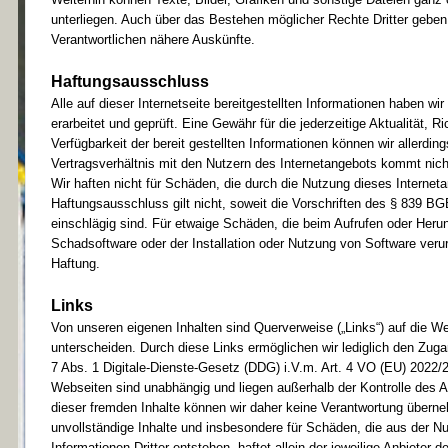
unterliegen. Auch über das Bestehen möglicher Rechte Dritter geben 
Verantwortlichen nähere Auskünfte.
Haftungsausschluss
Alle auf dieser Internetseite bereitgestellten Informationen haben
erarbeitet und geprüft. Eine Gewähr für die jederzeitige Aktualität, Ri
Verfügbarkeit der bereit gestellten Informationen können wir allerdi
Vertragsverhältnis mit den Nutzern des Internetangebots kommt nic
Wir haften nicht für Schäden, die durch die Nutzung dieses Internet
Haftungsausschluss gilt nicht, soweit die Vorschriften des § 839 BG
einschlägig sind. Für etwaige Schäden, die beim Aufrufen oder Heru
Schadsoftware oder der Installation oder Nutzung von Software ver
Haftung.
Links
Von unseren eigenen Inhalten sind Querverweise („Links“) auf die W
unterscheiden. Durch diese Links ermöglichen wir lediglich den Zug
7 Abs. 1 Digitale-Dienste-Gesetz (DDG) i.V.m. Art. 4 VO (EU) 2022/2
Webseiten sind unabhängig und liegen außerhalb der Kontrolle des A
dieser fremden Inhalte können wir daher keine Verantwortung überneh
unvollständige Inhalte und insbesondere für Schäden, die aus der N
Informationen Dritter entstehen, haftet allein der jeweilige Anbieter de