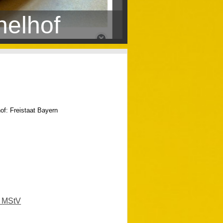
helhof
hof: Freistaat Bayern
2 MStV