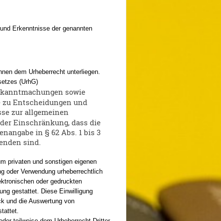
 und Erkenntnisse der genannten
önnen dem Urheberrecht unterliegen.
setzes (UrhG)
Bekanntmachungen sowie
e zu Entscheidungen und
sse zur allgemeinen
der Einschränkung, dass die
angabe in § 62 Abs. 1 bis 3
enden sind.
zum privaten und sonstigen eigenen
g oder Verwendung urheberrechtlich
lektronischen oder gedruckten
gung gestattet. Diese Einwilligung
uck und die Auswertung von
tattet.
oder teilweise dem Urheberrecht Dritter