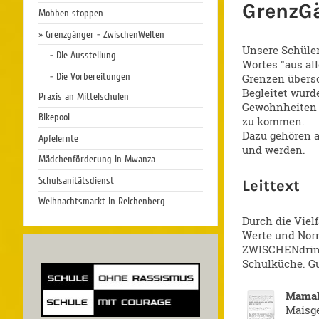
GrenzGä
Mobben stoppen
Grenzgänger - ZwischenWelten
Unsere Schüle
- Die Ausstellung
Wortes "aus al
- Die Vorbereitungen
Grenzen übersc
Begleitet wurd
Praxis an Mittelschulen
Gewohnheiten a
Bikepool
zu kommen.
Dazu gehören a
Apfelernte
und werden.
Mädchenförderung in Mwanza
Schulsanitätsdienst
Leittext
Weihnachtsmarkt in Reichenberg
Durch die Vielf
Werte und Norm
ZWISCHENdrin,
Schulküche. G
Mamal
Maisge