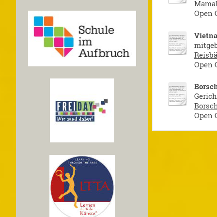
Mamal
Open O
Vietn
mitgeb
Reisbä
Open O
Borsc
Gerich
Borsch
Open O